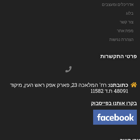
אדריכלים ומעצבים
בלוג
צור קשר
מפת אתר
הצהרת נגישות
פרטי התקשרות
כתובתנו:
רח' המלאכה 23, פארק אפק ראש העין, מיקוד
48091 ת.ד 11582
בקרו אותנו בפייסבוק