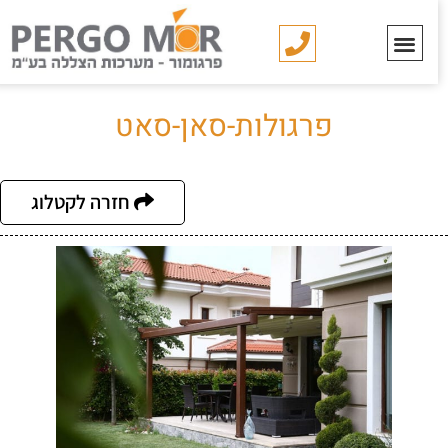
פרגולות-סאן-סאט
חזרה לקטלוג