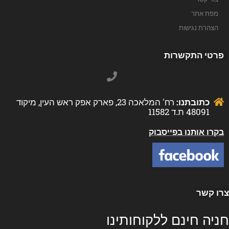
מפת אתר
הצהרת נגישות
פרטי התקשרות
כתובתנו:
רח' המלאכה 23, פארק אפק ראש העין, מיקוד
48091 ת.ד 11582
בקרו אותנו בפייסבוק
רו קשר
ניה חינם ללקוחותינו