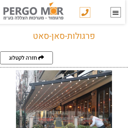
פרגולות-סאן-סאט
חזרה לקטלוג