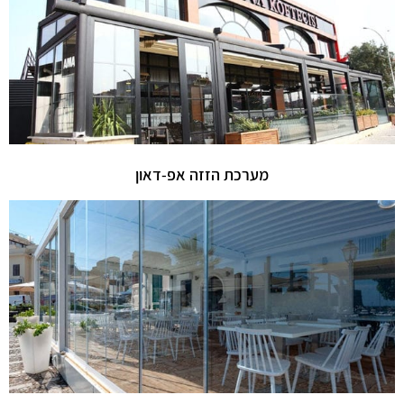
מערכת הזזה אפ-דאון