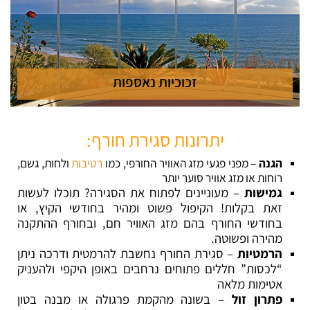
זכוכיות נאספות
יתרונות סגירת חורף:
הגנה
– מפני פגעי מזג האוויר החורפי, כמו
רטיבות
ולחות, גשם,
רוחות או מזג אוויר סוער יותר
גמישות
– מעוניינים לפתוח את הסגירה? תוכלו לעשות
זכוכיות נאספות >>
זאת בקלות! הקיפול פשוט ומהיר בחודשי הקיץ, או
בחודשי החורף בהם מזג האוויר חם, ובחורף ההתקנה
מהירה ופשוטה.
הרמטיות
– סגירת החורף נחשבת להרמטית ודרכה ניתן
“לכסות” חללים פתוחים נרחבים באופן היקפי ולהעניק
אטימות מלאה
פתרון זול
– בשונה מהקמת פרגולה או מבנה בטון